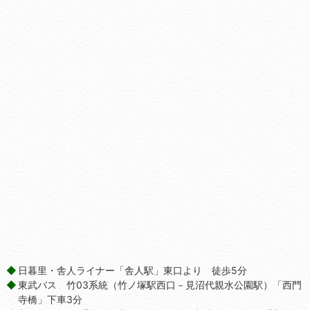
日暮里・舎人ライナー「舎人駅」東口より 徒歩5分
東武バス 竹03系統（竹ノ塚駅西口－見沼代親水公園駅）「西門
寺橋」下車3分