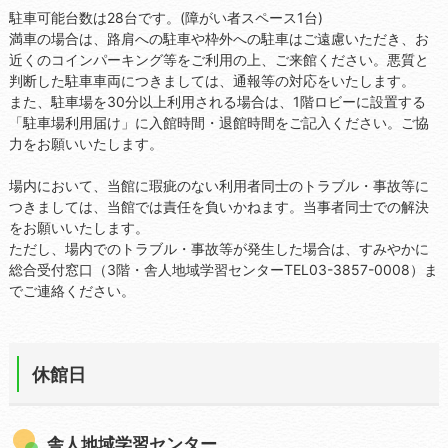
駐車可能台数は28台です。(障がい者スペース1台)
満車の場合は、路肩への駐車や枠外への駐車はご遠慮いただき、お
近くのコインパーキング等をご利用の上、ご来館ください。悪質と
判断した駐車車両につきましては、通報等の対応をいたします。
また、駐車場を30分以上利用される場合は、1階ロビーに設置する
「駐車場利用届け」に入館時間・退館時間をご記入ください。ご協
力をお願いいたします。
場内において、当館に瑕疵のない利用者同士のトラブル・事故等に
つきましては、当館では責任を負いかねます。当事者同士での解決
をお願いいたします。
ただし、場内でのトラブル・事故等が発生した場合は、すみやかに
総合受付窓口（3階・舎人地域学習センターTEL03-3857-0008）ま
でご連絡ください。
休館日
舎人地域学習センター