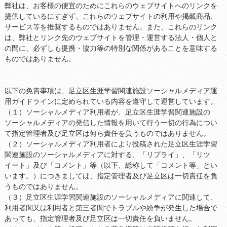
弊社は、お客様の便宜のためにこれらのウェブサイトへのリンクを
提供しているにすぎず、これらのウェブサイトの利用や掲載商品、
サービス等を推奨するものではありません。また、これらのリンク
は、弊社とリンク先のウェブサイトを管理・運営する法人・個人と
の間に、必ずしも提携・協力等の特別な関係があることを意味する
ものではありません。
以下の免責事項は、足立区生涯学習関連施設ソーシャルメディア運
用ガイドラインに定められている内容を遵守して運営しています。
（１）ソーシャルメディア利用者が、足立区生涯学習関連施設の
ソーシャルメディアの発信した情報を用いて行う一切の行為につい
て指定管理者及び足立区は何ら責任を負うものではありません。
（２）ソーシャルメディア利用者により投稿された足立区生涯学習
関連施設のソーシャルメディアに対する、「リプライ」、「リツ
イート」及び「コメント」等（以下、総称して「コメント等」とい
います。）につきましては、指定管理者及び足立区は一切責任を負
うものではありません。
（３）足立区生涯学習関連施設のソーシャルメディアに関連して、
利用者間又は利用者と第三者間でトラブルや紛争が発生した場合で
あっても、指定管理者及び足立区は一切責任を負いません。