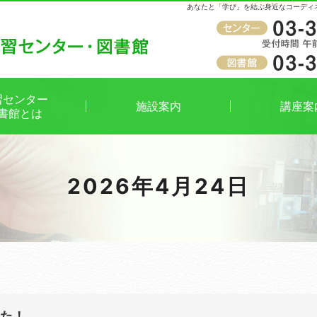
あなたと「学び」を結ぶ身近なコーディ
受付時間
午前9時～午後8時（窓口）
習センター
施設案内
講座案
書館とは
2026年4月24日
した！