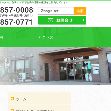
ネーター。当サイトでは地域の講座や施設をご案内しています。
03-3857-0008
お問合せ
03-3857-0771
内
アクセス
03
受付時間
午前9時～午後8時（窓口）
ホーム
03