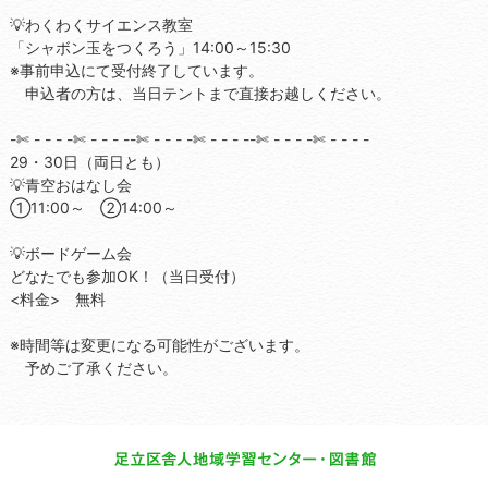
💡わくわくサイエンス教室
「シャボン玉をつくろう」14:00～15:30
※事前申込にて受付終了しています。
申込者の方は、当日テントまで直接お越しください。
-✄ - - - -✄ - - - --✄ - - - -✄ - - - --✄ - - - -✄ - - - -
29・30日（両日とも）
💡青空おはなし会
①11:00～ ②14:00～
💡ボードゲーム会
どなたでも参加OK！（当日受付）
<料金> 無料
※時間等は変更になる可能性がございます。
予めご了承ください。