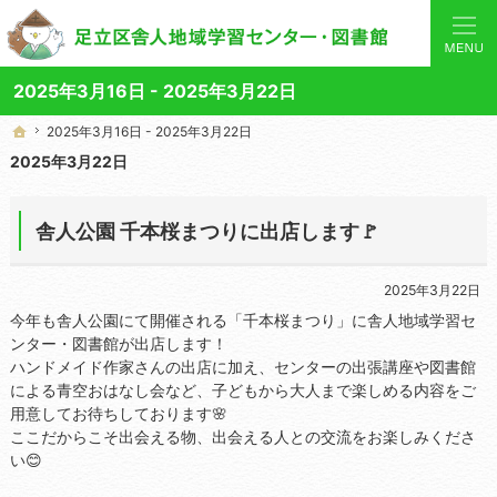
あなたと「学び」を結ぶ身近なコーディネーター。当サイトでは地域の講座や施設をご案内してい
舎人地域学習センターや図書館の総合案内サイト
2025年3月16日 - 2025年3月22日
2025年3月16日 - 2025年3月22日
2025年3月16日 - 2025年3月22日
ホーム
ホーム
2025年3月22日
舎人公園 千本桜まつりに出店します🚩
2025年3月22日
今年も舎人公園にて開催される「千本桜まつり」に舎人地域学習セ
ンター・図書館が出店します！
ハンドメイド作家さんの出店に加え、センターの出張講座や図書館
による青空おはなし会など、子どもから大人まで楽しめる内容をご
用意してお待ちしております🌸
ここだからこそ出会える物、出会える人との交流をお楽しみくださ
い😊