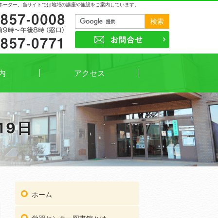
ネーター。当サイトでは地域の講座や施設をご案内しています。
03-3857-0008
お問合せ
03-3857-0771
内
アクセス
19日
03
受付時間
午前9時～午後8時（窓口）
ホーム
03