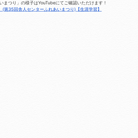
まつり」の様子はYouTubeにてご確認いただけます！
(第35回舎人センターふれあいまつり)【生涯学習】