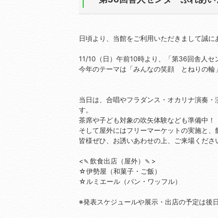
日頃より、当館をご利用いただきまして誠に
11/10（日）午前10時より、「第36回舎
今年のテーマは「みんなの笑顔 とねりの輪
当日は、合唱やフラダンス・オカリナ演奏・
す。
茶席や子ども対象の吹矢体験なども準備中！
そして屋外にはフリーマーケットの実施と、
皆様ぜひ、お誘いあわせの上、ご来場くださ
<🍡飲食出店（屋外）🍡>
☆伊勢屋（和菓子・ご飯）
☆ルミエール（パン・ワッフル）
※発表スケジュールや展示・出店の予定は後