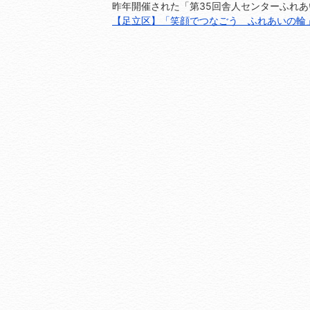
昨年開催された「第35回舎人センターふれあい
【足立区】「笑顔でつなごう ふれあいの輪」