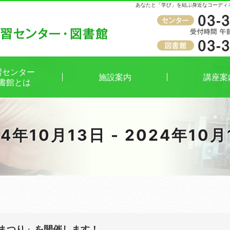
あなたと「学び」を結ぶ身近なコーディ
受付時間
午前9時～午後8時（窓口）
習センター
施設案内
講座案
書館とは
24年10月13日 - 2024年10月
いまつり」を開催します！